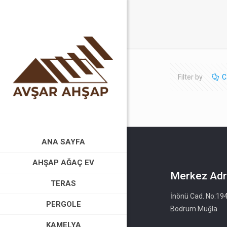
Filter by
C
ANA SAYFA
AHŞAP AĞAÇ EV
Merkez Adr
TERAS
İnönü Cad. No:19
PERGOLE
Bodrum Muğla
KAMELYA