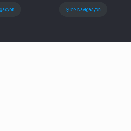
igasyon
Şube Navigasyon