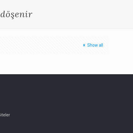
 döşenir
Show all
iteler