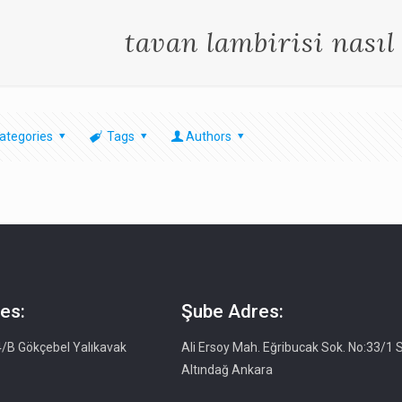
tavan lambirisi nasıl
ategories
Tags
Authors
es:
Şube Adres:
4/B Gökçebel Yalıkavak
Ali Ersoy Mah. Eğribucak Sok. No:33/1 S
Altındağ Ankara