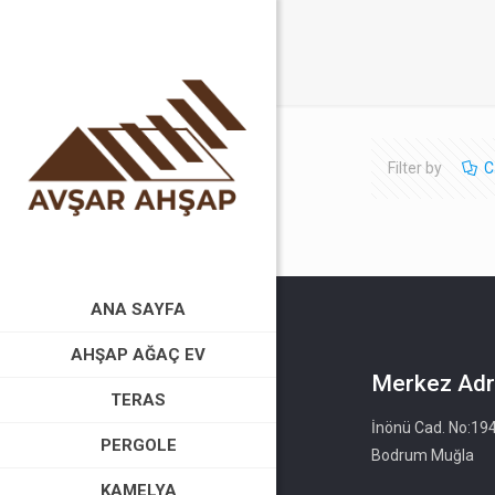
Filter by
C
ANA SAYFA
AHŞAP AĞAÇ EV
Merkez Adr
TERAS
İnönü Cad. No:19
PERGOLE
Bodrum Muğla
KAMELYA