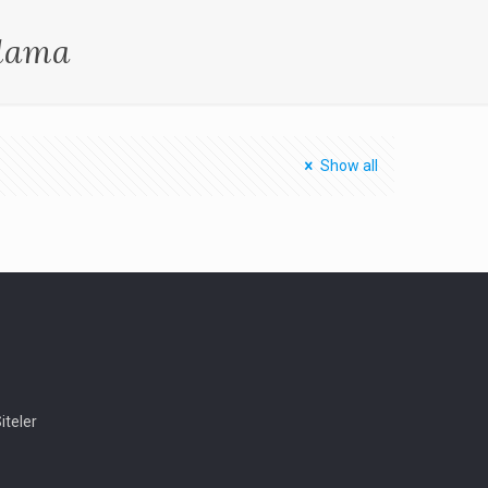
plama
Show all
iteler