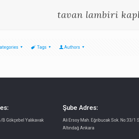
tavan lambiri ka
ategories
Tags
Authors
es:
Şube Adres:
4/B Gökçebel Yalıkavak
Ali Ersoy Mah. Eğribucak Sok. No:33/1 S
Altındağ Ankara