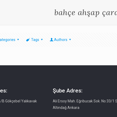
bahçe ahşap çar
ategories
Tags
Authors
es:
Şube Adres:
4/B Gökçebel Yalıkavak
Ali Ersoy Mah. Eğribucak Sok. No:33/1 S
Altındağ Ankara