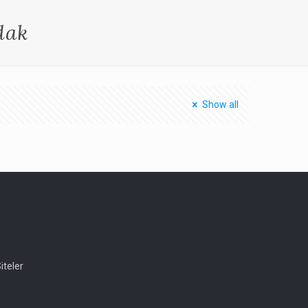
dak
Show all
iteler