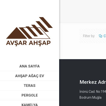
Filter by
C
ANA SAYFA
AHŞAP AĞAÇ EV
Merkez Adr
TERAS
İnönü Cad. No:19
PERGOLE
Bodrum Muğla
KAMELYA