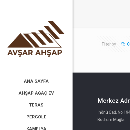
Filter by
C
ANA SAYFA
AHŞAP AĞAÇ EV
Merkez Adr
TERAS
İnönü Cad. No:19
PERGOLE
Bodrum Muğla
KAMELYA