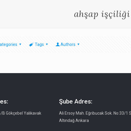
ahşap işçiliği
ategories
Tags
Authors
es:
Şube Adres:
4/B Gökçebel Yalıkavak
Ali Ersoy Mah. Eğribucak Sok. No:33/1 S
Altındağ Ankara