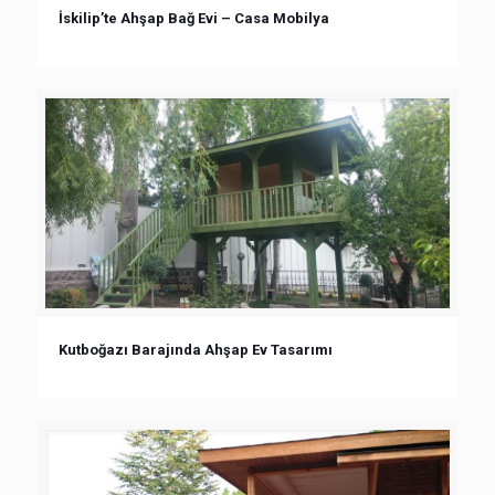
İskilip’te Ahşap Bağ Evi – Casa Mobilya
Kutboğazı Barajında Ahşap Ev Tasarımı