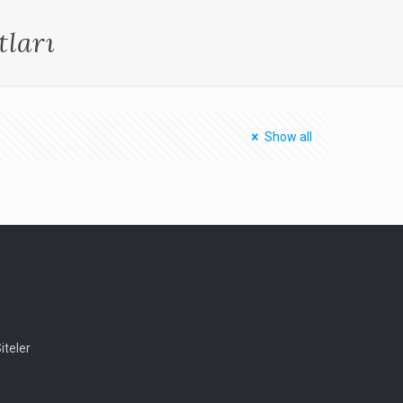
tları
Show all
iteler