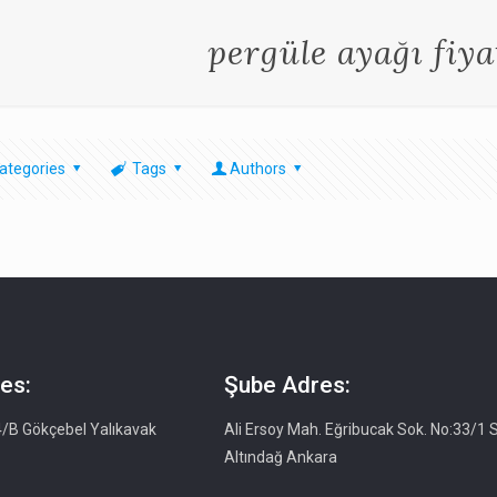
pergüle ayağı fiya
ategories
Tags
Authors
es:
Şube Adres:
4/B Gökçebel Yalıkavak
Ali Ersoy Mah. Eğribucak Sok. No:33/1 S
Altındağ Ankara