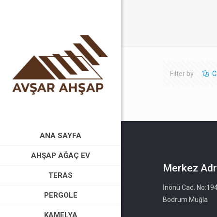
Filter by
C
ANA SAYFA
AHŞAP AĞAÇ EV
Merkez Adr
TERAS
İnönü Cad. No:19
PERGOLE
Bodrum Muğla
KAMELYA