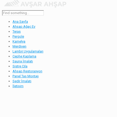
Ana Sayfa
Ahşap Ağaç Ev
Teras
Pergole
Kamelya
Merdiven
Lambri Uygulamaları
Cephe Kaplama
Sauna İmalatı
Sistre Cila
Ahşap Restorasyon
Panel Taş Montajı
Sedir İmalatı
İletişim