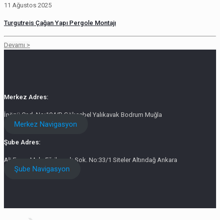
11 Ağustos 2025
Turgutreis Çağan Yapı Pergole Montajı
Devamı >
Merkez Adres:
İnönü Cad. No:194/B Gökçebel Yalıkavak Bodrum Muğla
Merkez Navigasyon
Şube Adres:
Ali Ersoy Mah. Eğribucak Sok. No:33/1 Siteler Altındağ Ankara
Şube Navigasyon