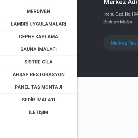
Merkez Adr
MERDIVEN
İnönü Cad. No:19
Bodrum Muğla
LAMBRI UYGULAMALARI
CEPHE KAPLAMA
Merkez Nav
SAUNA İMALATI
SISTRE CILA
AHŞAP RESTORASYON
PANEL TAŞ MONTAJI
SEDIR İMALATI
İLETIŞIM